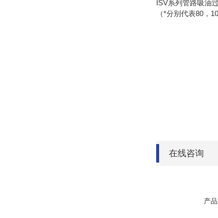
ISV系列管路吸油过滤器 滤芯
（*分别代表80，10
在线咨询
产品