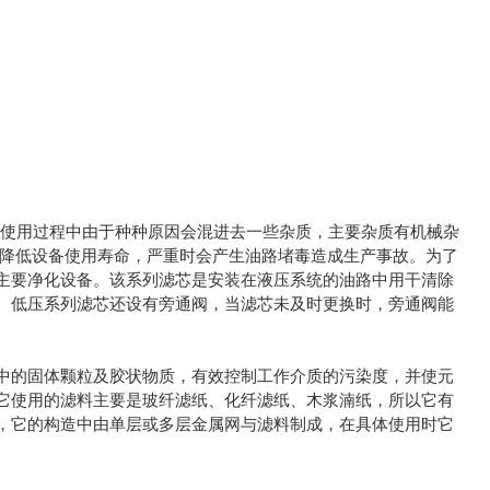
等在使用过程中由于种种原因会混进去一些杂质，主要杂质有机械杂
坏降低设备使用寿命，严重时会产生油路堵毒造成生产事故。为了
主要净化设备。该系列滤芯是安装在液压系统的油路中用干清除
。低压系列滤芯还设有旁通阀，当滤芯未及时更换时，旁通阀能
中的固体颗粒及胶状物质，有效控制工作介质的污染度，并使元
它使用的滤料主要是玻纤滤纸、化纤滤纸、木浆湳纸，所以它有
，它的构造中由单层或多层金属网与滤料制成，在具体使用时它