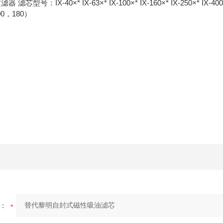
型号：IX-40×* IX-63×* IX-100×* IX-160×* IX-250×* IX-400×* I
0，180）
：