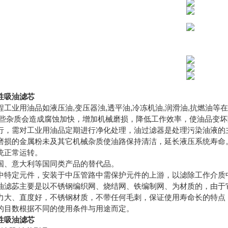
性吸油滤芯
程工业用油品如液压油,变压器浊,透平油,冷冻机油,润滑油,抗燃油
这些杂质会造成腐蚀加快，增加机械磨损，降低工作效率，使油品变
行，需对工业用油品定期进行净化处理，油过滤器是处理污染油液的
磨损的金属粉未及其它机械杂质使油路保持清洁，延长液压系统寿命
统正常运转。
国、意大利等国同类产品的替代品。
中特定元件，安装于中压管路中需保护元件的上游，以滤除工作介质
油滤苾主要是以不锈钢编织网、烧结网、铁编制网、为材质的，由于
力大、直度好，不锈钢材质，不带任何毛刺，保证使用寿命长的特点
的目数根据不同的使用条件与用途而定。
性吸油滤芯