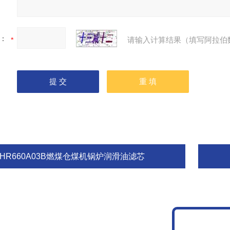
：
请输入计算结果（填写阿拉伯
RHR660A03B燃煤仓煤机锅炉润滑油滤芯