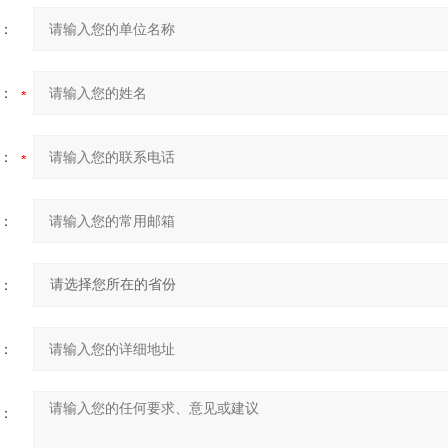
：
：
：
：
：
：
：