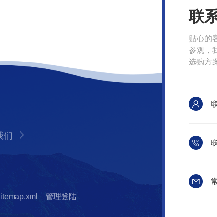
联
贴心的
参观，
选购方
我们
联
常
sitemap.xml
管理登陆