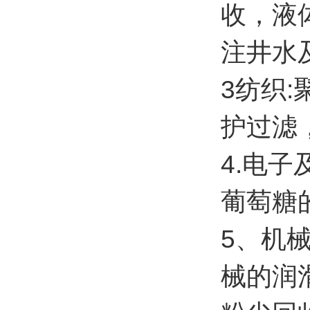
收，液
注井水
3纺织
护过滤
4.电
葡萄糖
5、机
械的润